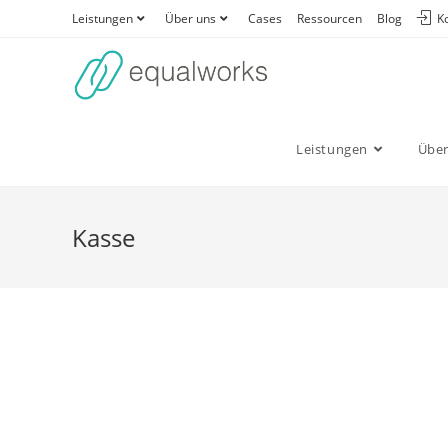
Zum
Leistungen
Über uns
Cases
Ressourcen
Blog
K
Inhalt
springen
Leistungen
Über
Kasse